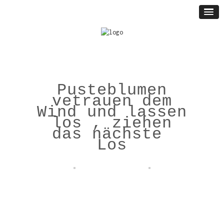
Pusteblumen
vetrauen dem
Wind und lassen
los , ziehen
das nächste
Los